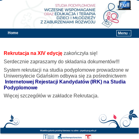
Home
Menu ↓
Przejdź do głównej treści
Przejdź do
Rekrutacja na XIV edycję
zakończyła się!
Serdecznie zapraszamy do składania dokumentów!!!
System rekrutacji na studia podyplomowe prowadzone w
Uniwersytecie Gdańskim
odbywa się za pośrednictwem
Internetowej Rejestacji Kandydatów (IRK) na Studia
Podyplomowe
Więcej szczegółów w zakładce Rekrutacja.
خرید vpn
خرید vpn
کانفیگ سرور